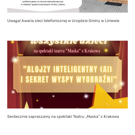
Uwaga! Awaria sieci telefonicznej w Urzędzie Gminy w Liniewie
Serdecznie zapraszamy na spektakl Teatru „Maska” z Krakowa