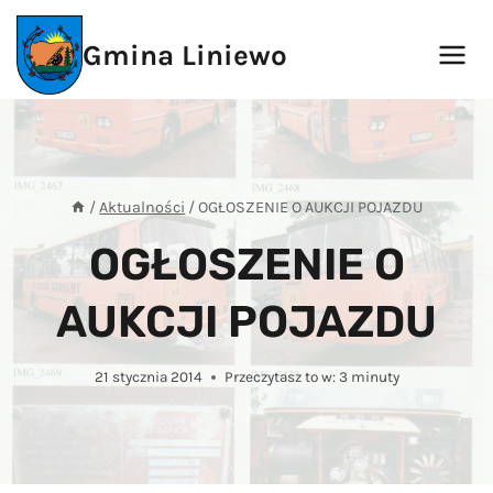
Przejdź
do
Gmina Liniewo
treści
/
Aktualności
/
OGŁOSZENIE O AUKCJI POJAZDU
OGŁOSZENIE O
AUKCJI POJAZDU
21 stycznia 2014
Przeczytasz to w:
3
minuty