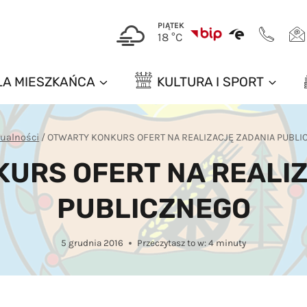
PIĄTEK
18 °C
LA MIESZKAŃCA
KULTURA I SPORT
tualności
/
OTWARTY KONKURS OFERT NA REALIZACJĘ ZADANIA PUBL
URS OFERT NA REALI
PUBLICZNEGO
5 grudnia 2016
Przeczytasz to w:
4
minuty