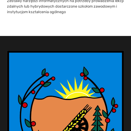
Zestawy narzędzi informatycznych na potrzeby prowadzenia lekcji
zdalnych lub hybrydowych dostarczone szkołom zawodowym i
instytucjom kształcenia ogólnego