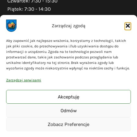
Czwartek: 7:30 - 15:30
Piątek: 7:30 - 14:30
Zarządzaj zgodą
Na skróty
Aby zapewnić jak najlepsze wrażenia, korzystamy z technologii, takich
jak pliki cookie, do przechowywania i/lub uzyskiwania dostępu do
Polityka prywatności
informacji o urządzeniu. Zgoda na te technologie pozwoli nam
Polityka plików cookies (EU)
przetwarzać dane, takie jak zachowanie podczas przeglądania lub
unikalne identyfikatory na tej stronie. Brak wyrażenia zgody lub
Deklaracja dostępności
wycofanie zgody może niekorzystnie wpłynąć na niektóre cechy i funkcje.
Cyberbezpieczeństwo
Zarządzaj serwisami
Mapa serwisu
Akceptuję
Odmów
© 2026 Gmina Liniewo - wykonanie
Adsome
Zobacz Preferencje