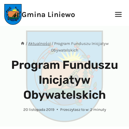
Przejdź
do
Gmina Liniewo
treści
/
Aktualności
/
Program Funduszu Inicjatyw
Obywatelskich
Program Funduszu
Inicjatyw
Obywatelskich
20 listopada 2019
Przeczytasz to w:
2
minuty