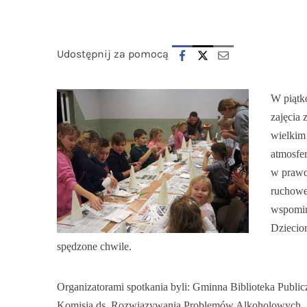
Udostępnij za pomocą
W piątko
zajęcia 
wielkim 
atmosfer
w prawd
ruchowe
wspomin
Dziecio
spędzone chwile.
Organizatorami spotkania byli: Gminna Biblioteka Publi
Komisja ds. Rozwiązywania Problemów Alkoholowych.