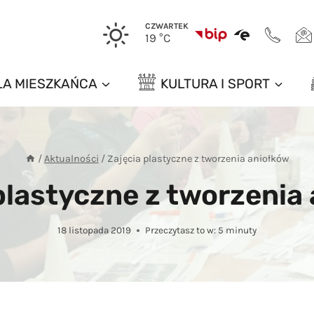
CZWARTEK
19 °C
LA MIESZKAŃCA
KULTURA I SPORT
/
Aktualności
/
Zajęcia plastyczne z tworzenia aniołków
plastyczne z tworzenia
18 listopada 2019
Przeczytasz to w:
5
minuty