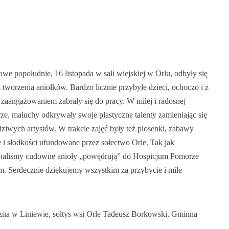
we popołudnie, 16 listopada w sali wiejskiej w Orlu, odbyły się
z tworzenia aniołków. Bardzo licznie przybyłe dzieci, ochoczo i z
zaangażowaniem zabrały się do pracy. W miłej i radosnej
ze, maluchy odkrywały swoje plastyczne talenty zamieniając się
ziwych artystów. W trakcie zajęć były też piosenki, zabawy
 i słodkości ufundowane przez sołectwo Orle. Tak jak
aliśmy cudowne anioły „powędrują” do Hospicjum Pomorze
m. Serdecznie dziękujemy wszystkim za przybycie i mile
czna w Liniewie, sołtys wsi Orle Tadeusz Borkowski, Gminna