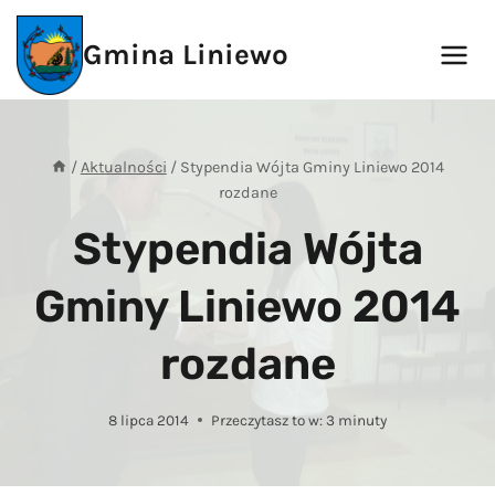
Przejdź
do
Gmina Liniewo
treści
/
Aktualności
/
Stypendia Wójta Gminy Liniewo 2014
rozdane
Stypendia Wójta
Gminy Liniewo 2014
rozdane
8 lipca 2014
Przeczytasz to w:
3
minuty