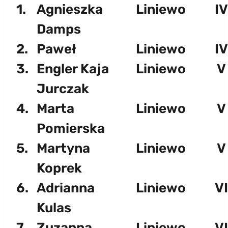
1.
Agnieszka
Liniewo
IV
Damps
2.
Paweł
Liniewo
IV
3.
Engler Kaja
Liniewo
V
Jurczak
4.
Marta
Liniewo
V
Pomierska
5.
Martyna
Liniewo
V
Koprek
6.
Adrianna
Liniewo
VI
Kulas
7.
Zuzanna
Liniewo
VI