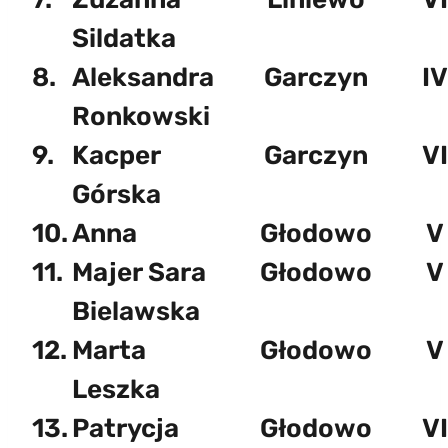
Sildatka
8.
Aleksandra
Garczyn
IV
Ronkowski
9.
Kacper
Garczyn
VI
Górska
10.
Anna
Głodowo
V
11.
Majer Sara
Głodowo
V
Bielawska
12.
Marta
Głodowo
V
Leszka
13.
Patrycja
Głodowo
VI