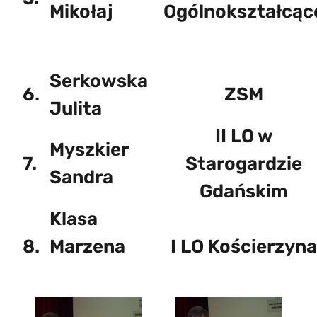
Mikołaj
Ogólnokształcąc
Serkowska
6.
ZSM
Julita
II LO w
Myszkier
7.
Starogardzie
Sandra
Gdańskim
Klasa
8.
Marzena
I LO Kościerzyna