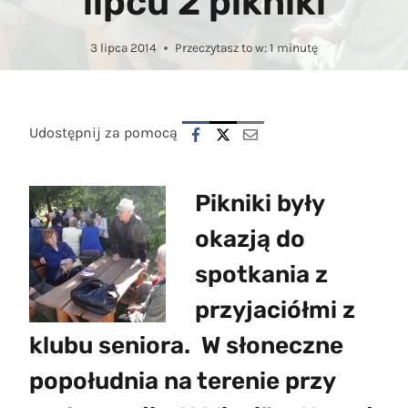
lipcu 2 pikniki
3 lipca 2014
Przeczytasz to w:
1
minutę
Udostępnij za pomocą
Pikniki były
okazją do
spotkania z
przyjaciółmi z
klubu seniora. W słoneczne
popołudnia na terenie przy