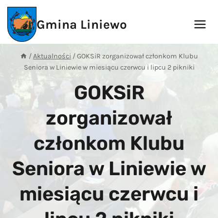
Przejdź
do
Gmina Liniewo
treści
/
Aktualności
/
GOKSiR zorganizował członkom Klubu
Seniora w Liniewie w miesiącu czerwcu i lipcu 2 pikniki
GOKSiR
zorganizował
członkom Klubu
Seniora w Liniewie w
miesiącu czerwcu i