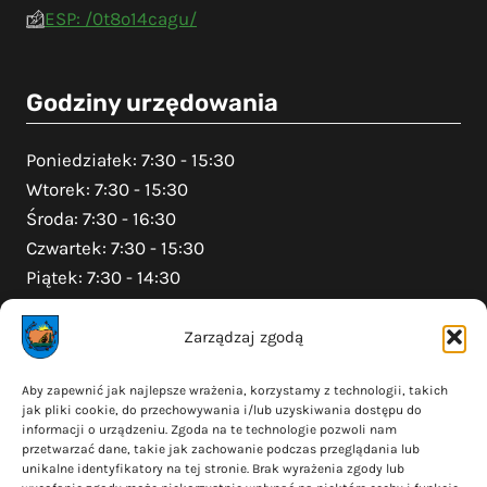
ESP: /0t8o14cagu/
Godziny urzędowania
Poniedziałek: 7:30 - 15:30
Wtorek: 7:30 - 15:30
Środa: 7:30 - 16:30
Czwartek: 7:30 - 15:30
Piątek: 7:30 - 14:30
Zarządzaj zgodą
Na skróty
Aby zapewnić jak najlepsze wrażenia, korzystamy z technologii, takich
jak pliki cookie, do przechowywania i/lub uzyskiwania dostępu do
Polityka prywatności
informacji o urządzeniu. Zgoda na te technologie pozwoli nam
Polityka plików cookies (EU)
przetwarzać dane, takie jak zachowanie podczas przeglądania lub
unikalne identyfikatory na tej stronie. Brak wyrażenia zgody lub
Deklaracja dostępności