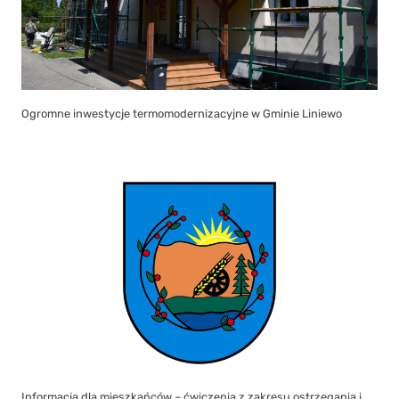
Ogromne inwestycje termomodernizacyjne w Gminie Liniewo
Informacja dla mieszkańców – ćwiczenia z zakresu ostrzegania i