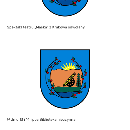
Spektakl teatru „Maska” z Krakowa odwołany
W dniu 13 i 14 lipca Biblioteka nieczynna