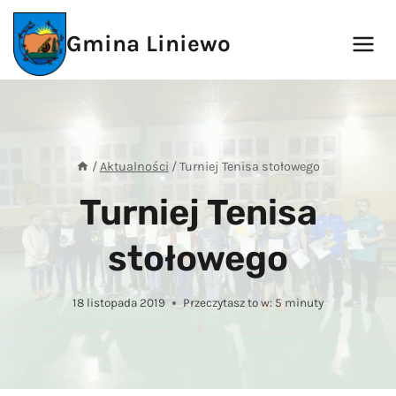
Przejdź
do
Gmina Liniewo
treści
/
Aktualności
/
Turniej Tenisa stołowego
Turniej Tenisa
stołowego
18 listopada 2019
Przeczytasz to w:
5
minuty