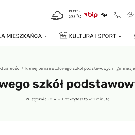
PIĄTEK
20 °C
LA MIESZKAŃCA
KULTURA I SPORT
ktualności
/
Turniej tenisa stołowego szkół podstawowych i gimnazj
łowego szkół podstawow
22 stycznia 2014
Przeczytasz to w:
1
minutę