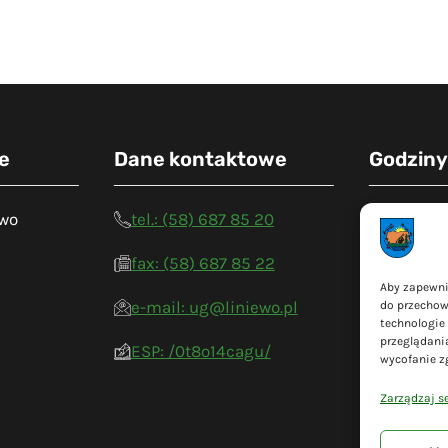
e
Dane kontaktowe
Godziny
ewo
tel.: (58) 687 85 20
Poniedział
Wtorek: 7:
fax: (58) 687 85 22
Środa: 7:3
Aby zapewnić
Czwartek: 
e-mail: ug@liniewo.pl
do przechow
technologie
Piątek: 7:3
przeglądania
ESP: /0t8o14cagu/
wycofanie z
Zarządzaj s