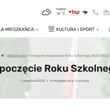
PIĄTEK
16 °C
LA MIESZKAŃCA
KULTURA I SPORT
/
Aktualności
/
Uroczyste rozpoczęcie Roku Szkolnego 2022/2023
zpoczęcie Roku Szkoln
1 września 2022
Przeczytasz to w:
3
minuty