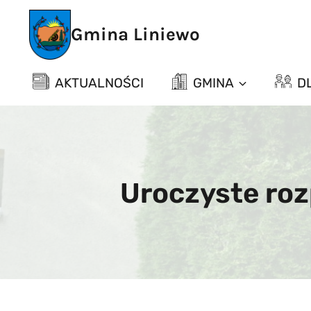
Przejdź
do
Gmina Liniewo
treści
AKTUALNOŚCI
GMINA
D
Uroczyste ro