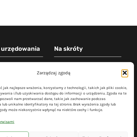
 urzędowania
Na skróty
ek: 7:30 - 15:30
Polityka prywatności
Zarządzaj zgodą
30 - 15:30
Polityka plików cookies (EU)
0 - 16:30
Deklaracja dostępności
 jak najlepsze wrażenia, korzystamy z technologii, takich jak pliki cookie,
7:30 - 15:30
Cyberbezpieczeństwo
ywania i/lub uzyskiwania dostępu do informacji o urządzeniu. Zgoda na te
 pozwoli nam przetwarzać dane, takie jak zachowanie podczas
0 - 14:30
Mapa serwisu
 lub unikalne identyfikatory na tej stronie. Brak wyrażenia zgody lub
gody może niekorzystnie wpłynąć na niektóre cechy i funkcje.
erwisami