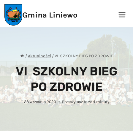
Przejdź
do
Gmina Liniewo
treści
/
Aktualności
/
VI SZKOLNY BIEG PO ZDROWIE
VI SZKOLNY BIEG
PO ZDROWIE
28 września 2023
Przeczytasz to w:
4
minuty