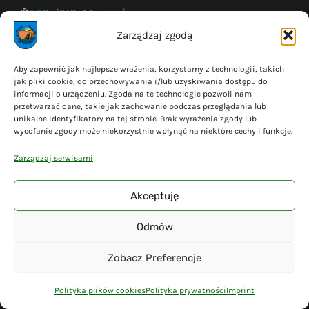
ESP: /0t8o14cagu/
Zarządzaj zgodą
Godziny urzędowania
Aby zapewnić jak najlepsze wrażenia, korzystamy z technologii, takich
jak pliki cookie, do przechowywania i/lub uzyskiwania dostępu do
informacji o urządzeniu. Zgoda na te technologie pozwoli nam
Poniedziałek: 7:30 - 15:30
przetwarzać dane, takie jak zachowanie podczas przeglądania lub
unikalne identyfikatory na tej stronie. Brak wyrażenia zgody lub
Wtorek: 7:30 - 15:30
wycofanie zgody może niekorzystnie wpłynąć na niektóre cechy i funkcje.
Środa: 7:30 - 16:30
Czwartek: 7:30 - 15:30
Zarządzaj serwisami
Piątek: 7:30 - 14:30
Akceptuję
Odmów
Na skróty
Zobacz Preferencje
Polityka prywatności
Polityka plików cookies (EU)
Polityka plików cookies
Polityka prywatności
Imprint
Deklaracja dostępności