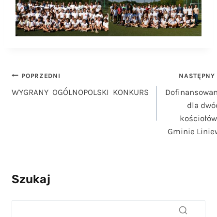
Nawigacja
POPRZEDNI
NASTĘPNY
WYGRANY OGÓLNOPOLSKI KONKURS
Dofinansowan
wpisu
dla dwó
kościołów
Gminie Linie
Szukaj