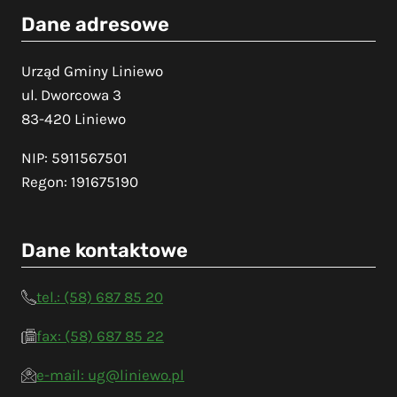
Dane adresowe
Urząd Gminy Liniewo
ul. Dworcowa 3
83-420 Liniewo
NIP: 5911567501
Regon: 191675190
Dane kontaktowe
tel.: (58) 687 85 20
fax: (58) 687 85 22
e-mail: ug@liniewo.pl