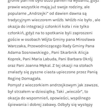
gronie pań nie było dużo panien na wydaniu, gdyż
prawie wszystkie mają już swoje rodziny, ale
popularne „Andrzejki” od dawien dawna są
tradycyjnym wieczorem wróżb. Wróżb nie było , ale
okazja do integracji członkiń koła i nie tylko
członkiń, gdyż na to spotkanie byli zaproszeni
goście w osobach Wójta Gminy pana Mirosława
Warczaka, Przewodniczącego Rady Gminy Pana
Adama Sosnowskiego , Pani Skarbnik Alicja
Koprek, Pani Maria Labuda, Pani Barbara Okrój
oraz Pani Joanna Mękal. Z tej okazji na stołach
znalazły się pyszne ciasta upieczone przez Panią
Reginę Domagała.
Pomysł z wieczorkiem andrzejkowym jak zawsze,
był strzałem w dziesiątkę. Taki „wieczór”, to
okazja do wspomnień, opowieści, wspólnego
śpiewania i dobrej zabawy. Odbyły się występy