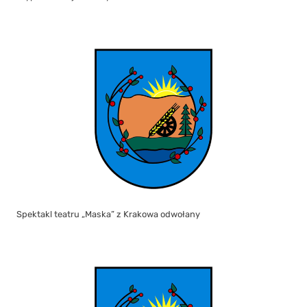
Spektakl teatru „Maska” z Krakowa odwołany