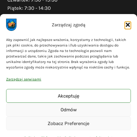
Piątek: 7:30 - 14:30
Zarządzaj zgodą
Na skróty
Aby zapewnić jak najlepsze wrażenia, korzystamy z technologii, takich
jak pliki cookie, do przechowywania i/lub uzyskiwania dostępu do
Polityka prywatności
informacji o urządzeniu. Zgoda na te technologie pozwoli nam
Polityka plików cookies (EU)
przetwarzać dane, takie jak zachowanie podczas przeglądania lub
unikalne identyfikatory na tej stronie. Brak wyrażenia zgody lub
Deklaracja dostępności
wycofanie zgody może niekorzystnie wpłynąć na niektóre cechy i funkcje.
Cyberbezpieczeństwo
Zarządzaj serwisami
Mapa serwisu
Akceptuję
Odmów
© 2026 Gmina Liniewo - wykonanie
Adsome
Zobacz Preferencje