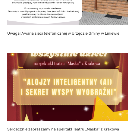
Uwaga! Awaria sieci telefonicznej w Urzędzie Gminy w Liniewie
Serdecznie zapraszamy na spektakl Teatru „Maska” z Krakowa