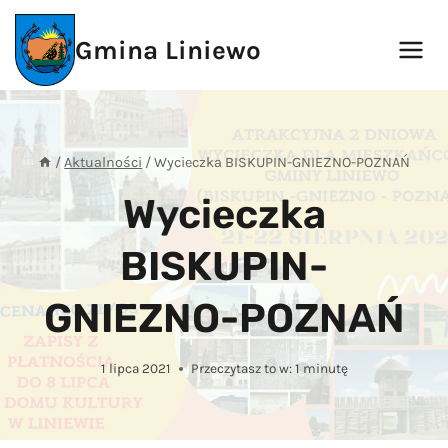
Przejdź
do
Gmina Liniewo
treści
/
Aktualności
/
Wycieczka BISKUPIN-GNIEZNO-POZNAŃ
Wycieczka
BISKUPIN-
GNIEZNO-POZNAŃ
1 lipca 2021
Przeczytasz to w:
1
minutę