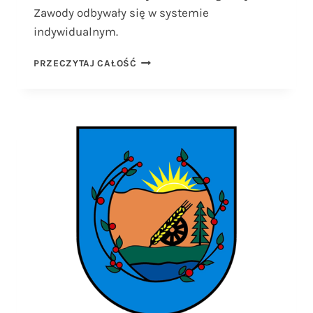
Zawody odbywały się w systemie
indywidualnym.
TURNIEJ
PRZECZYTAJ CAŁOŚĆ
SKATA
SPORTOWEGO
Z
CYKLU
„LATO
ZE
SKATEM
W
LINIEWIE”