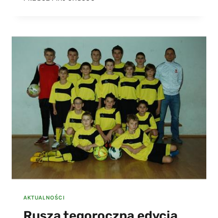
ZAJĘCIA
SZKOLNEGO
KÓŁKA
SPORTOWEGO
DLA
CHŁOPCÓW
AKTUALNOŚCI
Rusza tegoroczna edycja