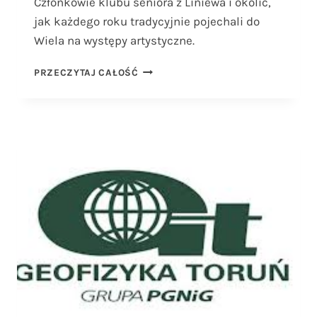
Członkowie klubu seniora z Liniewa i okolic,
jak każdego roku tradycyjnie pojechali do
Wiela na występy artystyczne.
WAKACYJNE
PRZECZYTAJ CAŁOŚĆ
WYCIECZKI
DLA
SENIORÓW
Z
LINIEWA.