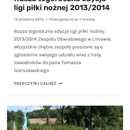
ligi piłki nożnej 2013/2014
13 września 2013
Przeczytasz to w:
1
minutę
Rusza tegoroczna edycja ligi piłki nożnej
2013/2014 Zespołu Oświatowego w Liniewie.
Wszystkie chętne zespoły proszone są o
zgłoszenie swojego udziału wraz z listą
zawodników do pana Tomasza
Gierszewskiego
RUSZA
PRZECZYTAJ CAŁOŚĆ
TEGOROCZNA
EDYCJA
LIGI
PIŁKI
NOŻNEJ
2013/2014