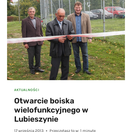
AKTUALNOŚCI
Otwarcie boiska
wielofunkcyjnego w
Lubieszynie
17 września 2013
Przeczytasz to w:
1
minutę