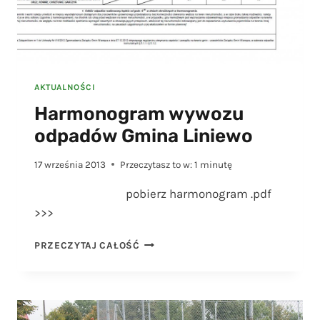
AKTUALNOŚCI
Harmonogram wywozu
odpadów Gmina Liniewo
17 września 2013
Przeczytasz to w:
1
minutę
pobierz harmonogram .pdf
>>>
HARMONOGRAM
PRZECZYTAJ CAŁOŚĆ
WYWOZU
ODPADÓW
GMINA
LINIEWO