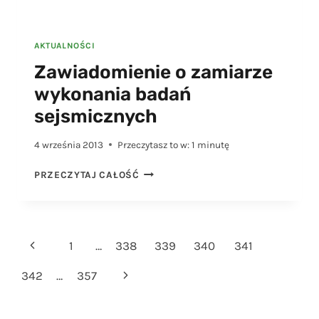
AKTUALNOŚCI
Zawiadomienie o zamiarze
wykonania badań
sejsmicznych
4 września 2013
Przeczytasz to w:
1
minutę
ZAWIADOMIENIE
PRZECZYTAJ CAŁOŚĆ
O
ZAMIARZE
WYKONANIA
BADAŃ
Nawigacja
Poprzednia
1
…
338
339
340
341
SEJSMICZNYCH
strony
strona
Następna
342
…
357
strona