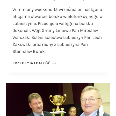
W miniony weekend 15 września br. nastąpiło
oficjalne otwarcie boiska wielofunkcyjnego w
Lubieszynie. Przecięcia wstęgi na boisku
dokonali: Wójt Gminy Liniewo Pan Mirosław
Warczak, Sołtys sołectwa Lubieszyn Pan Lech
Żakowski oraz radny z Lubieszyna Pan
Stanisław Burek.
OTWARCIE
PRZECZYTAJ CAŁOŚĆ
BOISKA
WIELOFUNKCYJNEGO
W
LUBIESZYNIE