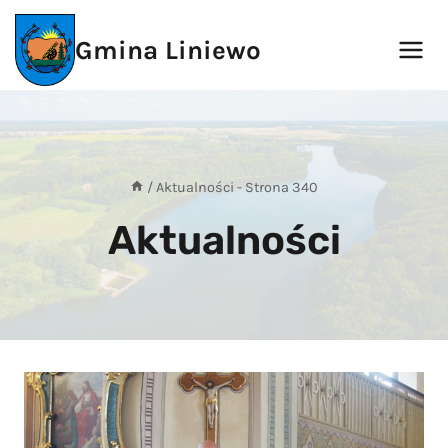
Przejdź
do
Gmina Liniewo
treści
/
Aktualności
- Strona 340
Aktualności