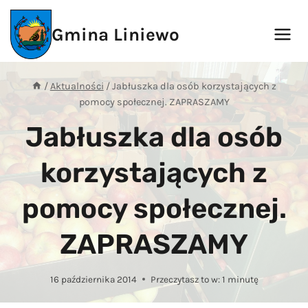
Przejdź
do
Gmina Liniewo
treści
/
Aktualności
/
Jabłuszka dla osób korzystających z
pomocy społecznej. ZAPRASZAMY
Jabłuszka dla osób
korzystających z
pomocy społecznej.
ZAPRASZAMY
16 października 2014
Przeczytasz to w:
1
minutę