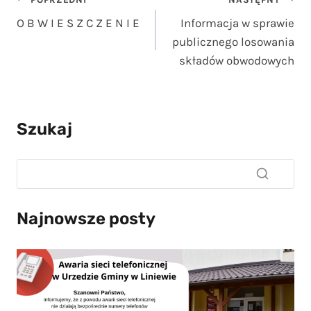
Nawigacja
O B W I E S Z C Z E N I E
Informacja w sprawie
wpisu
publicznego losowania
składów obwodowych
Szukaj
Najnowsze posty