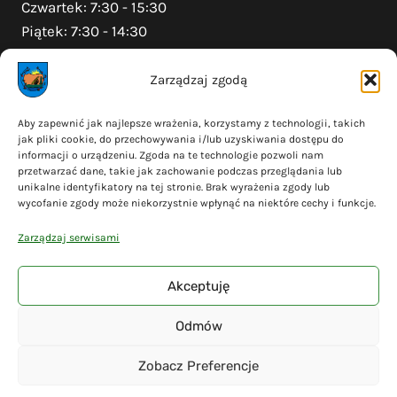
Czwartek: 7:30 - 15:30
Piątek: 7:30 - 14:30
Zarządzaj zgodą
Na skróty
Aby zapewnić jak najlepsze wrażenia, korzystamy z technologii, takich
jak pliki cookie, do przechowywania i/lub uzyskiwania dostępu do
Polityka prywatności
informacji o urządzeniu. Zgoda na te technologie pozwoli nam
Polityka plików cookies (EU)
przetwarzać dane, takie jak zachowanie podczas przeglądania lub
unikalne identyfikatory na tej stronie. Brak wyrażenia zgody lub
Deklaracja dostępności
wycofanie zgody może niekorzystnie wpłynąć na niektóre cechy i funkcje.
Cyberbezpieczeństwo
Zarządzaj serwisami
Mapa serwisu
Akceptuję
Odmów
© 2026 Gmina Liniewo - wykonanie
Adsome
Zobacz Preferencje