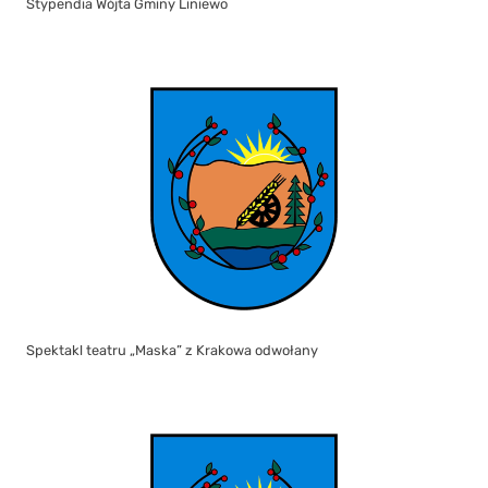
Stypendia Wójta Gminy Liniewo
Spektakl teatru „Maska” z Krakowa odwołany