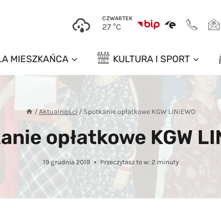
CZWARTEK
27 °C
LA MIESZKAŃCA
KULTURA I SPORT
/
Aktualności
/
Spotkanie opłatkowe KGW LINIEWO
anie opłatkowe KGW L
19 grudnia 2019
Przeczytasz to w:
2
minuty