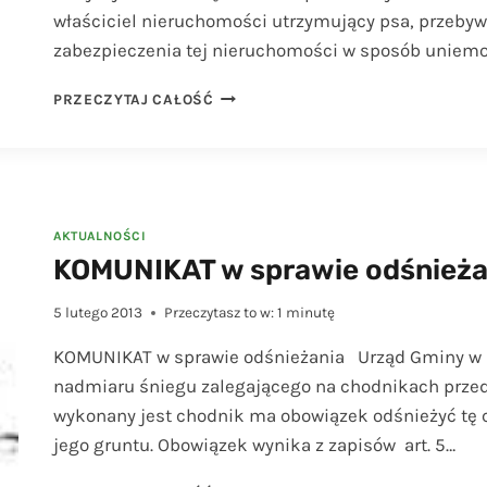
właściciel nieruchomości utrzymujący psa, przebyw
zabezpieczenia tej nieruchomości w sposób uniemo
KOMUNIKAT
PRZECZYTAJ CAŁOŚĆ
W
SPRAWIE
UTRZYMYWANIA
ZWIERZĄT
DOMOWYCH
AKTUALNOŚCI
KOMUNIKAT w sprawie odśnieża
5 lutego 2013
Przeczytasz to w:
1
minutę
KOMUNIKAT w sprawie odśnieżania Urząd Gminy w L
nadmiaru śniegu zalegającego na chodnikach przed 
wykonany jest chodnik ma obowiązek odśnieżyć tę c
jego gruntu. Obowiązek wynika z zapisów art. 5…