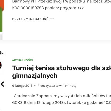
Darmowy PIT Przekaż swój 1 % podatku na rzecz Stow
KRS 0000159783 pobierz program >>>
PRZEKAŻ
PRZECZYTAJ CAŁOŚĆ
SWÓJ
1
%
PODATKU
AKTUALNOŚCI
Turniej tenisa stołowego dla s
gimnazjalnych
6 lutego 2013
Przeczytasz to w:
1
minutę
Serdecznie Zapraszamy wszystkich miłośników teni
GOKSiR dnia 19 lutego 2013r. (wtorek) o godzinie 10