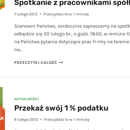
Spotkanie z pracownikami spół
7 lutego 2013
Przeczytasz to w:
1
minutę
Szanowni Państwo, serdecznie zapraszamy na spotk
odbędzie się 20 lutego br., o godz. 18.00, w remizi
na Państwa pytania dotyczące prac fi rmy na terenie
na…
SPOTKANIE
PRZECZYTAJ CAŁOŚĆ
Z
PRACOWNIKAMI
SPÓŁKI
PGNIG
SA
W
AKTUALNOŚCI
WYSINIE
Przekaż swój 1 % podatku
6 lutego 2013
Przeczytasz to w:
1
minutę