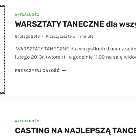
GOKSIR
AKTUALNOŚCI
WARSZTATY TANECZNE dla wszyst
6 lutego 2013
Przeczytasz to w:
1
minutę
WARSZTATY TANECZNE dla wszystkich dzieci z sekc
lutego 2013r. (wtorek) o godzinie 11.00 na salę wid
WARSZTATY
PRZECZYTAJ CAŁOŚĆ
TANECZNE
DLA
WSZYSTKICH
DZIECI
Z
SEKCJI
AKTUALNOŚCI
CASTING NA NAJLEPSZĄ TANC