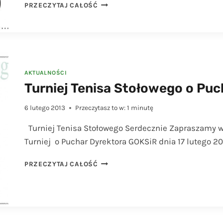
TURNIEJ
PRZECZYTAJ CAŁOŚĆ
TENISA
STOŁOWEGO
DLA
SZKÓŁ
PODSTAWOWYCH
I
AKTUALNOŚCI
GIMNAZJALNYCH
Turniej Tenisa Stołowego o Pu
6 lutego 2013
Przeczytasz to w:
1
minutę
Turniej Tenisa Stołowego Serdecznie Zapraszamy w
Turniej o Puchar Dyrektora GOKSiR dnia 17 lutego 20
TURNIEJ
PRZECZYTAJ CAŁOŚĆ
TENISA
STOŁOWEGO
O
PUCHAR
DYREKTORA