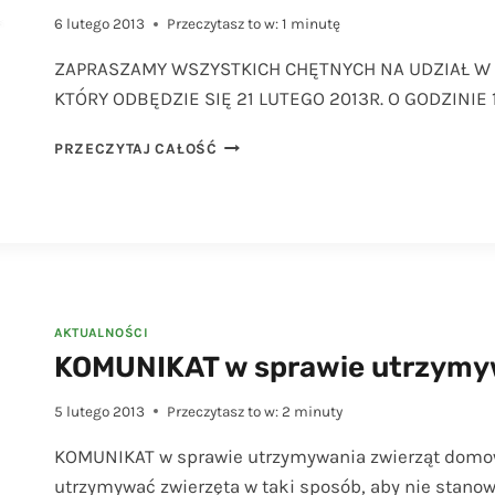
6 lutego 2013
Przeczytasz to w:
1
minutę
ZAPRASZAMY WSZYSTKICH CHĘTNYCH NA UDZIAŁ W 
KTÓRY ODBĘDZIE SIĘ 21 LUTEGO 2013R. O GODZINIE 1
CASTING
PRZECZYTAJ CAŁOŚĆ
NA
NAJLEPSZĄ
TANCERKĘ
2012
ROKU
AKTUALNOŚCI
KOMUNIKAT w sprawie utrzymy
5 lutego 2013
Przeczytasz to w:
2
minuty
KOMUNIKAT w sprawie utrzymywania zwierząt domo
utrzymywać zwierzęta w taki sposób, aby nie stanow